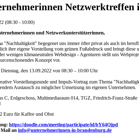
ernehmerinnen Netzwerktreffen
2 (08:30 - 10:00)
nternehmerinnen und Netzwerkunterstützerinnen,
 "Nachhaltigkeit" begegenet uns immer öfter privat als auch im beruf
rlich ihre eigene Vorstellung vom grünen Fußabdruck und bringt diese 
der wenigen klimaneutralen Webdesign - Agenturen stellt uns Webproj
sourcenschonendes Konzept vor.
Dienstag, den 13.09.2022 von 08:30 – 10:00 Uhr
eative Vorstellungsrunde und Impuls-Vortrag zum Thema "Nachhaltigk
ßendem Austausch zu möglicher Umsetzung im eigenen Unternehmen.
s C, Erdgeschoss, Multimediaraum 014, TGZ, Friedrich-Franz-Straße
l
2 Euro für Kaffee und Obst
ung:
https://doodle.com/meeting/participate/id/bY64Qjpd
 Mail an
info@unternehmerinnen-in-brandenburg.de