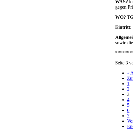
WAS?
ku
gegen Pr
WO?
TGZ
Eintritt:
Allgemei
sowie di
*******
Seite 3 v
« 
Zu
1
2
3
4
5
6
7
Vo
En