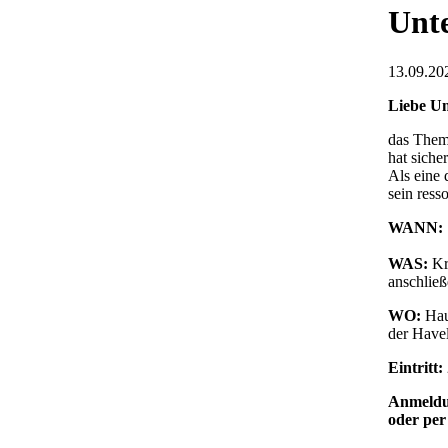
Unt
13.09.202
Liebe U
das Thema
hat siche
Als eine 
sein res
WANN:
WAS:
Kr
anschlie
WO:
Hau
der Have
Eintritt:
Anmeld
oder per