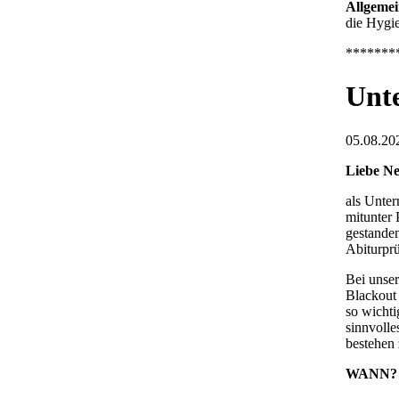
Allgemei
die Hygi
*******
Unt
05.08.202
Liebe Ne
als Unter
mitunter 
gestanden
Abiturpr
Bei unse
Blackout
so wichti
sinnvolle
bestehen
WANN?