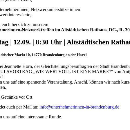
ternehmerinnen, Netzwerkunterstützerinnen
erkinteressierte,
 euch herzlich zu unserem
merinnen-Netzwerktreffen im Altstädtischen Rathaus, DG., R. 30
ag | 12.09. | 8:30 Uhr |
Altstädtischen Ratha
ädtischer Markt 10
,
14770 Brandenburg an der Havel
ei Jeannette Horn, der Gleichstellungsbeauftragten der Stadt Brandenb
ULSVORTRAG „WIE WERTVOLL IST EINE MARKE?“ von Antje P
ach
n uns auf eine spannende Veranstaltung. Anschl. können wir nach kurz
en.
 Getränke vor Ort
det euch per Mail an:
info@unternehmerinnen-in-brandenburg.de
n uns auf eine interessante Runde.