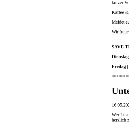
kurzer V
Kaffee &
Meldet e
Wir freue
SAVE T
Dienstag
Freitag |
*******
Unt
16.05.202
Wer Lust 
herzlich