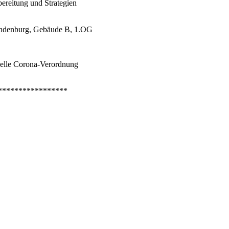
ereitung und Strategien
randenburg, Gebäude B, 1.OG
tuelle Corona-Verordnung
*****************