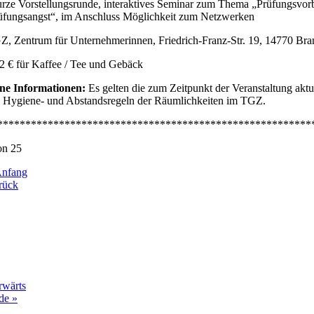
rze Vorstellungsrunde, interaktives Seminar zum Thema „Prüfungsvorb
üfungsangst“, im Anschluss Möglichkeit zum Netzwerken
, Zentrum für Unternehmerinnen, Friedrich-Franz-Str. 19, 14770 B
2 € für Kaffee / Tee und Gebäck
ne Informationen:
Es gelten die zum Zeitpunkt der Veranstaltung ak
e Hygiene- und Abstandsregeln der Räumlichkeiten im TGZ.
********************************************************
on 25
Anfang
rück
rwärts
de »