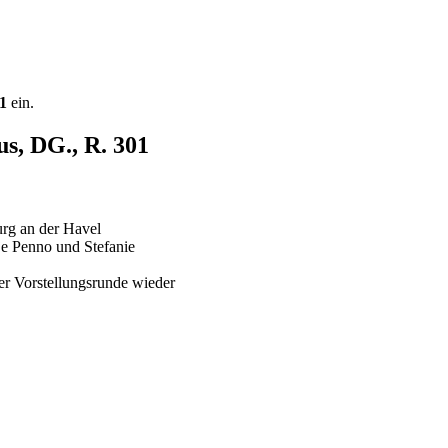
1
ein.
us, DG., R. 301
urg an der Havel
enno und Stefanie
er Vorstellungsrunde wieder