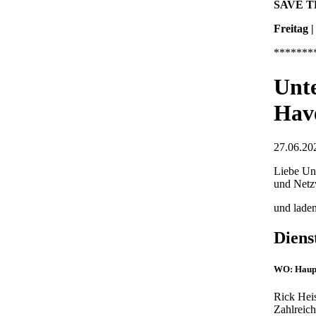
SAVE T
Freitag |
*******
Unt
Hav
27.06.202
Liebe Un
und Netzw
und lade
Diens
WO:
Haup
Rick Hei
Zahlreich