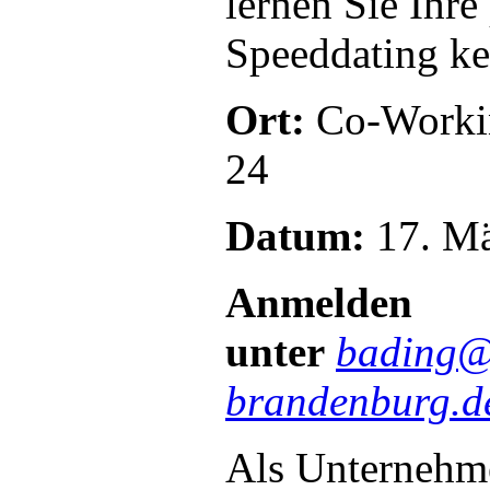
lernen Sie Ihre
Speeddating k
Ort:
Co-Workin
24
Datum:
17. Mä
Anmelden
unter
bading
brandenburg.
d
Als Unternehm