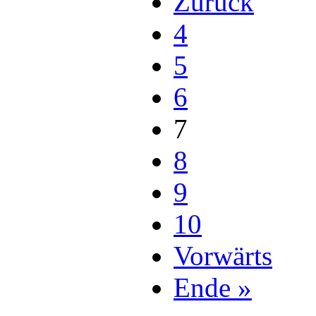
Zurück
4
5
6
7
8
9
10
Vorwärts
Ende »