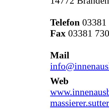
14772
Branden
Telefon
03381 
Fax
03381 73
Mail
info@innenaus
Web
www.innenausb
massierer.sutte