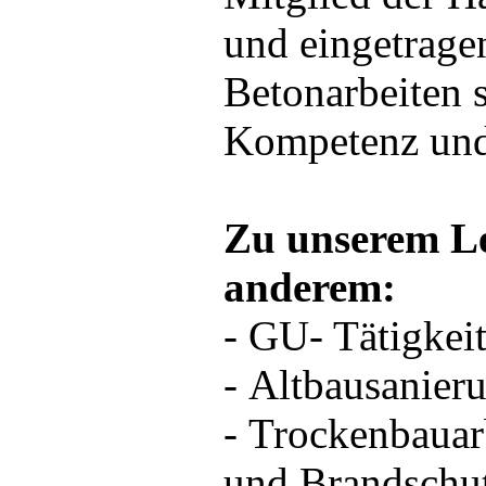
und eingetrag
Betonarbeiten s
Kompetenz und 
Zu unserem Le
anderem:
- GU- Tätigkei
- Altbausanier
- Trockenbauarb
und Brandschu