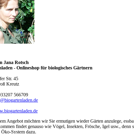
n Jana Rotsch
nladen - Onlineshop für biologisches Gärtnern
er Str. 45
oß Kreutz
33207 566709
o@biogartenladen.de
.biogartenladen.de
rem Angebot möchten wir Sie ermutigen wieder Gärten anzulege, essb
ommen findet genauso wie Vögel, Insekten, Frösche, Igel usw., denn s
 Öko-System dazu.