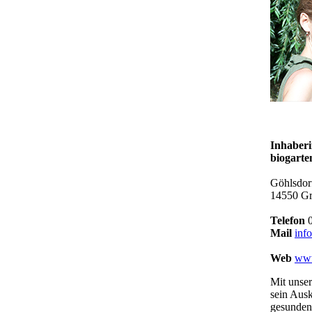
Inhaberi
biogarte
Göhlsdorf
14550 Gr
Telefon
0
Mail
inf
Web
www
Mit unse
sein Ausk
gesunden